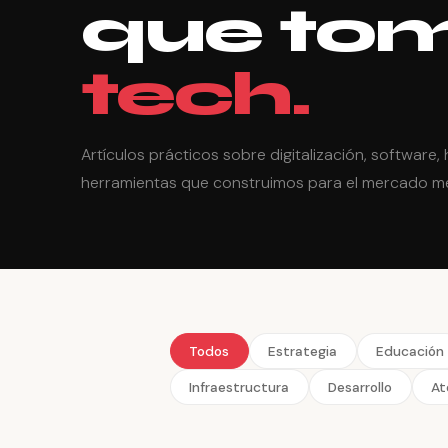
que tom
tech.
Artículos prácticos sobre digitalización, software,
herramientas que construimos para el mercado m
Todos
Estrategia
Educación
Infraestructura
Desarrollo
At