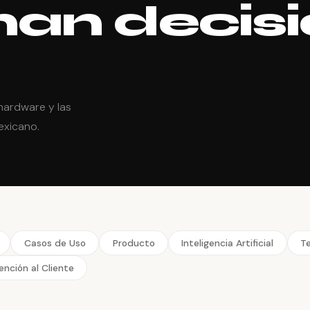
an decis
 hardware y las
exicano.
Casos de Uso
Producto
Inteligencia Artificial
T
ención al Cliente