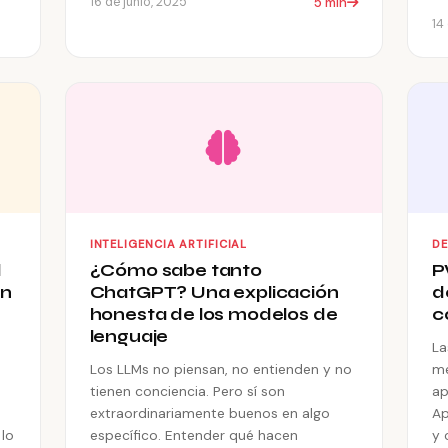
5 min
16 de junio, 2025
14
INTELIGENCIA ARTIFICIAL
D
l
¿Cómo sabe tanto
P
en
ChatGPT? Una explicación
d
honesta de los modelos de
c
lenguaje
La
Los LLMs no piensan, no entienden y no
me
tienen conciencia. Pero sí son
ap
extraordinariamente buenos en algo
Ap
lo
específico. Entender qué hacen
y 