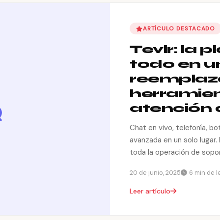
ARTÍCULO DESTACADO
Tevlr: la 
todo en u
reemplaz
herramie
atención a
Chat en vivo, telefonía, bot
avanzada en un solo lugar.
toda la operación de sopo
20 de junio, 2025
6 min de l
Leer artículo