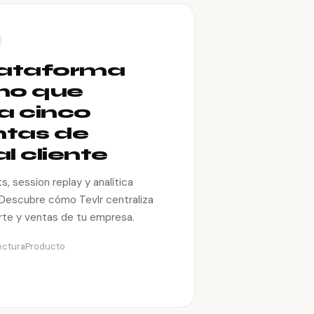
plataforma
no que
a cinco
ntas de
l cliente
s, session replay y analítica
 Descubre cómo Tevlr centraliza
rte y ventas de tu empresa.
ectura
Producto