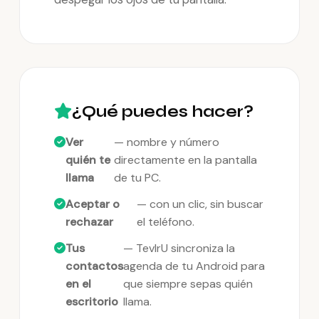
¿Qué puedes hacer?
Ver
— nombre y número
quién te
directamente en la pantalla
llama
de tu PC.
Aceptar o
— con un clic, sin buscar
rechazar
el teléfono.
Tus
— TevlrU sincroniza la
contactos
agenda de tu Android para
en el
que siempre sepas quién
escritorio
llama.