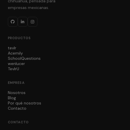
chihuahua, pensada para
empresas mexicanas.
PRODUCTOS
tevlr
Acemily
SchoolQuestions
wenlucer
TevlrU
EMPRESA
Nosotros
Blog
Por qué nosotros
Contacto
CONTACTO