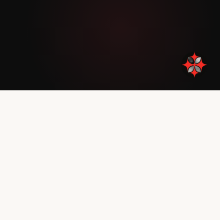
React
Node.js
Go
TECNOLOGÍAS DEL EQUIPO
LO QUE HACEMOS
Soluciones que
puedes