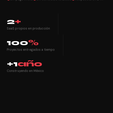
2
+
SaaS propios en producción
100
%
Proyectos entregados a tiempo
+1
año
Construyendo en México